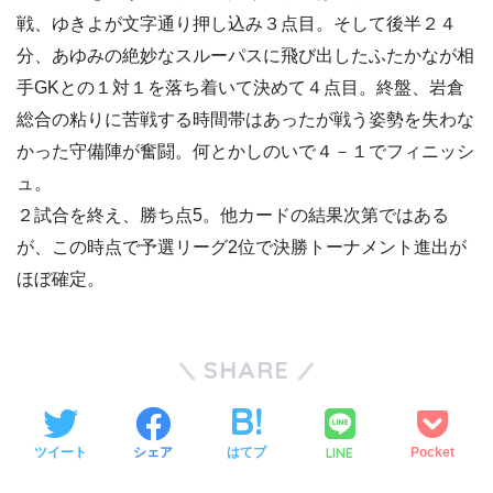
戦、ゆきよが文字通り押し込み３点目。そして後半２４
分、あゆみの絶妙なスルーパスに飛び出したふたかなが相
手GKとの１対１を落ち着いて決めて４点目。終盤、岩倉
総合の粘りに苦戦する時間帯はあったが戦う姿勢を失わな
かった守備陣が奮闘。何とかしのいで４－１でフィニッシ
ュ。
２試合を終え、勝ち点5。他カードの結果次第ではある
が、この時点で予選リーグ2位で決勝トーナメント進出が
ほぼ確定。
SHARE
LINE
ツイート
シェア
はてブ
Pocket