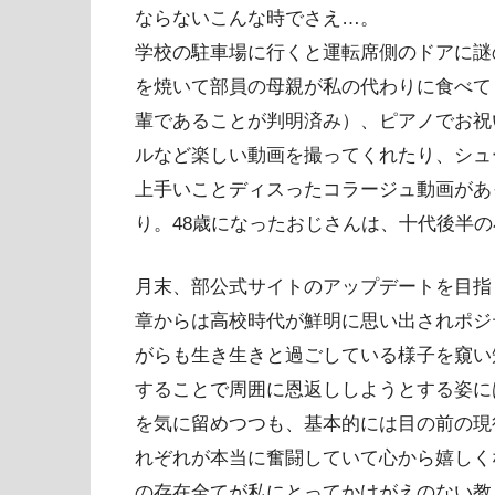
ならないこんな時でさえ…。
学校の駐車場に行くと運転席側のドアに謎
を焼いて部員の母親が私の代わりに食べて
輩であることが判明済み）、
ピアノでお祝
ルなど楽しい動画を撮ってくれたり、シュ
上手いことディスったコラージュ動画があ
り。48歳になったおじさんは、十代後半
月末、部公式サイトのアップデートを目指
章からは高校時代が鮮明に思い出されポジ
がらも生き生きと過ごしている様子を窺い
することで周囲に恩返ししようとする姿に
を気に留めつつも、基本的には目の前の現
れぞれが本当に奮闘していて心から嬉しく
の存在全てが私にとってかけがえのない教