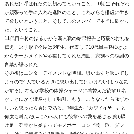
あれだけ呼ばれたのは初めてということ、10期生それぞれ
が頑張って手に入れた進路のこと、これからも謙虚に生き
て欲しいということ、そしてこのメンバーで本当に良かっ
た、ということ。
11代目主将のはるかから新人戦の結果報告と応援のお礼を
伝え、返す形で今度は3年生。代表して10代目主将ゆきよ
からチームメイトや応援してくれた周囲、家族への感謝の
言葉が語られた。
その後はエンターテイメントな時間。思い出すと吹いてし
まうので1人でいるときに思い出してはいけない(ような気
がする)。なぜか学校の体操ジャージに着替えた後輩16名
が…とにかく濃厚そして強引。もう、こうなったら恥ずか
しいと思ったら負けである。3年生が〝カワイイ❤︎！〟と
何度も叫んだ(←このへんにも後輩への愛を感じる(笑))駆
け足一発芸から始まってモノボケ、コンビ芸、歌、ダン
ス、そして伝統？の9番勝負。衝撃だったのは〇リ〇・シ