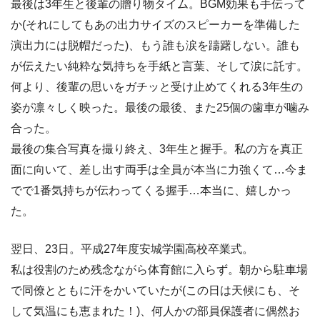
最後は3年生と後輩の贈り物タイム。BGM効果も手伝って
か(それにしてもあの出力サイズのスピーカーを準備した
演出力には脱帽だった)、もう誰も涙を躊躇しない。誰も
が伝えたい純粋な気持ちを手紙と言葉、そして涙に託す。
何より、後輩の思いをガチッと受け止めてくれる3年生の
姿が凛々しく映った。最後の最後、また25個の歯車が噛み
合った。
最後の集合写真を撮り終え、3年生と握手。私の方を真正
面に向いて、差し出す両手は全員が本当に力強くて…今ま
でで1番気持ちが伝わってくる握手…本当に、嬉しかっ
た。
翌日、23日。平成27年度安城学園高校卒業式。
私は役割のため残念ながら体育館に入らず。朝から駐車場
で同僚とともに汗をかいていたが(この日は天候にも、そ
して気温にも恵まれた！)、何人かの部員保護者に偶然お