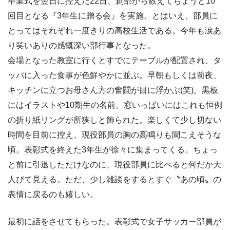
卒業式を翌日に控えた22日、創部から数えてちょうど10
回目となる『3年生に贈る会』を実施。とはいえ、部員に
とってはそれぞれ一度きりの高校生活である。今年も涙あ
り笑いありの感慨深い部行事となった。
会場となった教室に行くとすでにテーブルが配置され、タ
ッパに入った食事が色鮮やかに並ぶ。早朝もしくは前夜、
キッチンに立つお母さん方の奮闘が目に浮かぶ(笑)。黒板
にはイラストや10期生の名前、窓いっぱいにはこれも恒例
の折り紙リングが所狭しと飾られた。楽しくて少し切ない
時間を目前に控え、現役部員の胸の高鳴りも聞こえそうな
頃。表彰式を終えた3年生が徐々に集まってくる。ちょっ
と前に引退しただけなのに、現役部員に比べると何だか大
人びて見える。ただ、少し雑談をするとすぐ〝あの頃〟の
表情に戻るのも嬉しい。
最初に話をさせてもらった。表彰式で女子サッカー部員が