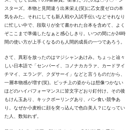
スターズ。本物と見間違う出来栄え(笑)に乙女度ゼロの本
気をみた。それにしても新人戦や入試手伝いなどそれなり
に忙しい中で、段取りが全て書かれた台本を含めて、よく
ぞここまで準備したなぁと感心しきり。いつの間にか24時
間の使い方が上手くなるのも人間的成長の一つであろう。
さて、異彩を放ったのはマジシャンあけみ。ちょっと辿々
しい日本語で「センパーイ、コノナカカラァ、カードヲイ
チマイ、エランデ、クダサーイ」などと言うものだから、
一層本物感が増す(笑)。ピッチ上の姿からは想像つかない
ほどのハイパフォーマンスに皆文字どおり釘付け。その後
もけん玉あり、キックボーリングあり、パン食い競争あ
り。なぜか小麦粉に顔を突っ込んで色白美人？になってい
た人、数知れず。