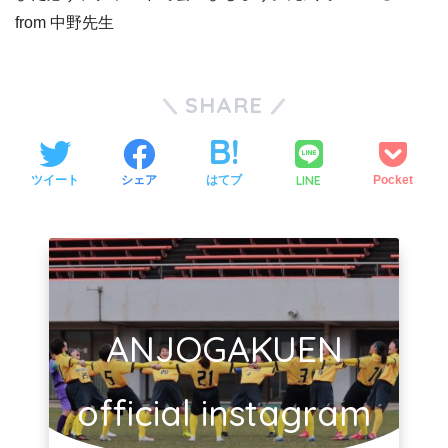
from 中野先生
SHARE
LINE
ツイート
シェア
はてブ
Pocket
ANJOGAKUEN
official instagram