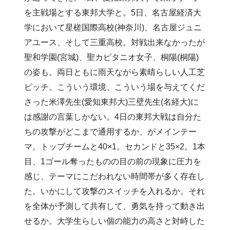
を主戦場とする東邦大学と。5日、名古屋経済大
学において星槎国際高校(神奈川)、名古屋ジュニ
アユース、そして三重高校。対戦出来なかったが
聖和学園(宮城)、聖カピタニオ女子、桐陽(桐陽)
の姿も。両日ともに雨天ながら素晴らしい人工芝
ピッチ。こういう環境、こういう場を与えてくだ
さった米澤先生(愛知東邦大)三壁先生(名経大)に
は感謝の言葉しかない。4日の東邦大戦は自分た
ちの攻撃がどこまで通用するか、がメインテー
マ。トップチームと40×1。セカンドと35×2。1本
目、1ゴール奪ったものの目の前の現象に圧力を
感じ、テーマにこだわれない時間帯が多く存在し
た。いかにして攻撃のスイッチを入れるか。それ
を全体が予測して共有して、勇気を持って動き出
せるか。大学生らしい個の能力の高さと対峙した