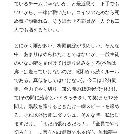
ているチームじゃないか、と最近思う。下手でも
いいから、一緒に戦いたい。コイツのためなら死
ぬ気で頑張れる。そう思わせる部員が一人でも二
人でも増えるといい。
とにかく雨が多い。梅雨前線が恨めしい。そんな
中、あまりほめられたことではないが、一般生徒
のいない階を見付けては走り込みをする(本当は
廊下は走っていけないのだ。昭和から続くルール
である。真似をしてはいけない)。今日は12分間
走。全力でやり切り、束の間の180秒だけ休憩し
て(その間に給水とハイタッチをして笑)また12分
間走。階段を降りるときだけ一瞬スピードを緩め
る。それ以外は常にダッシュ。そんな時、私は励
ますだけ。「まだ頑張れるだろ！」「全員でやり
切ろう！」…言うのは簡単である(笑)。無我夢中