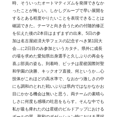
時、そういったオートマティズムを発揮できなか
ったことが悔しい。しかしグループで早い展開を
するとある程度やりたいことを表現できることは
確認できた。テーマと向き合うための付随的修正
を伝えた後の2本目はまずまずの出来。5日の参
加は名古屋経済大学フェスの記念すべき第1回大
会…に2日目のみ参加というカタチ。県外に成長
の場を求めた愛知県出身選手と久しぶりの再会を
喜ぶ部員の姿も。到着時、ピッチは星槎国際対聖
和学園の決勝、キックオフ直後。何というか…心
技体がこれほどの高水準で、なおかつ激しさの中
にも調和のとれた戦いぶりは県内ではなかなかお
目にかかる機会は無いと思う。両チームの素晴ら
しさに何度も感嘆の吐息をもらす。そんな中でも
私が最も痺れたのは星槎のビルドアップにおける
ボールの質、聖和のポゼッション時における選択