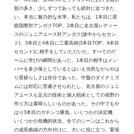
肢の多さ。少しずつであっても絶対に近づきた
い。本当に魅力的な水準。私たちは、1本目に星
槎国際対アンガクTOP、2本目に名古屋レディー
スのジュニアユース対アンガク(途中からセカン
ド)、3本目と4本目に三重高校(3本目TOP、4本目
セカンド)に相手をしていただいた。すべてのゲ
ームに学びの瞬間があった。1本目の相手はメン
バーを多少落としているとはいえ当然ながらやは
り星槎らしさは存分であった。中盤のダイナミズ
ムには対応に苦慮させられたし、名古屋のジュニ
アユースも足元の技術と個人戦術としての視野の
作り方は素晴らしいものがあった。その中でもや
はり3本目のガチンコ勝負。いくつかの決定機、
いくつかの危機的状況。全てのシーンはこれから
の成長曲線の方向付けに、大いに役に立つ。緊張