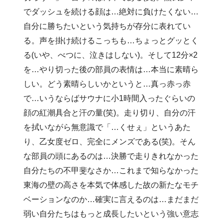
でダッシュを続ける顔は…絶対に負けたくない…
自分に勝ちたいという気持ちが存分に表れてい
る。声を掛け続けるこっちも…ちょっとグッとく
る(いや、べつに、泣きはしない)。そして12分×2
を…やり切った後の部員の表情は…本当に素晴ら
しい。どう素晴らしいかというと…真っ赤っ赤
で…いうならばサウナに小1時間入ったぐらいの
顔の紅潮具合と汗の量(笑)。走り切り、自分の汗
を拭いながら無意識で「…くせぇ」というあた
り、乙女度ゼロ、完全にメンズである(笑)。そん
な部員の頭にあるのは…決勝で走りきれなかった
自分たちの不甲斐なさか…これまで知らなかった
東海の壁の高さを本気で体感した故の新たなモチ
ベーションなのか…確実に言えるのは…まだまだ
弱い自分たちはもっと成長したいという強い意志