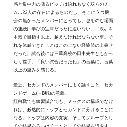
感と集中力の漲るピッチは紛れもなく双方のチー
ム…22人の存在によるものだし、そこに立つ機
会の無かったメンバーにとっても、息をのむ場面
の連続は学びの宝庫だったに違いない。〝次〟を
本気で目指す以上、越えなければならない壁。そ
れを体感できたことはこの上ない経験値の上乗せ
だった。試合後には三重高校の田中先生ともがっ
ちり握手。「良い試合だったね」の言葉に、言葉
以上の重みを感じる。
最近、セカンドのメンバーによく話すこと。セカ
ンドゲーム(＝B戦)の意義。
紅白戦でも練習試合でも、ミックスの構成でなけ
れば、必然的にトップとセカンドに分けることに
なる。トップは内容の充実、そしてグループとし
ての結果あるいはチームとしての結果を追求す