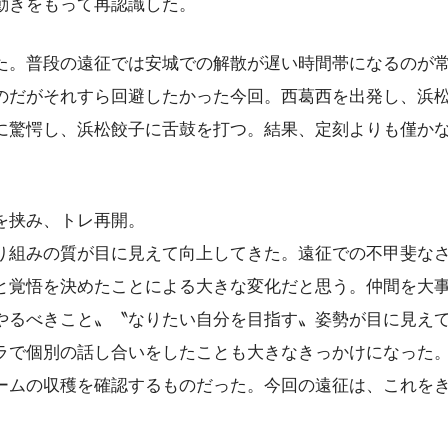
動きをもって再認識した。
た。普段の遠征では安城での解散が遅い時間帯になるのが
のだがそれすら回避したかった今回。西葛西を出発し、浜
に驚愕し、浜松餃子に舌鼓を打つ。結果、定刻よりも僅か
を挟み、トレ再開。
り組みの質が目に見えて向上してきた。遠征での不甲斐な
と覚悟を決めたことによる大きな変化だと思う。仲間を大
やるべきこと〟〝なりたい自分を目指す〟姿勢が目に見え
ラで個別の話し合いをしたことも大きなきっかけになった
ームの収穫を確認するものだった。今回の遠征は、これを
。