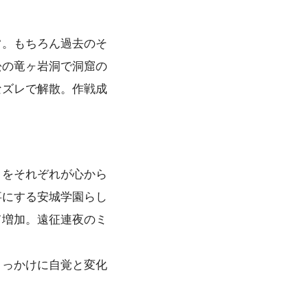
常。もちろん過去のそ
松の竜ヶ岩洞で洞窟の
なズレで解散。作戦成
さをそれぞれが心から
事にする安城学園らし
て増加。遠征連夜のミ
。
きっかけに自覚と変化