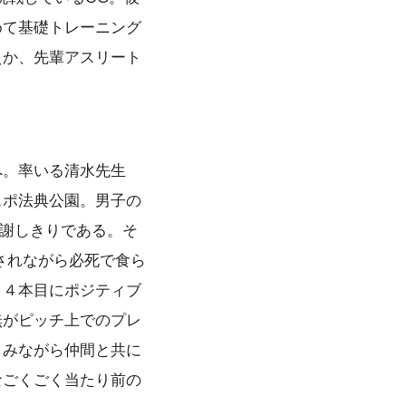
めて基礎トレーニング
えか、先輩アスリート
へ。率いる清水先生
スポ法典公園。男子の
感謝しきりである。そ
弄されながら必死で食ら
目４本目にポジティブ
無がピッチ上でのプレ
しみながら仲間と共に
なごくごく当たり前の