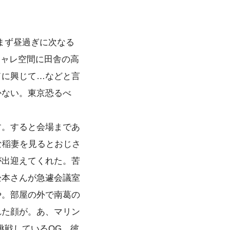
まず昼過ぎに次なる
シャレ空間に田舎の高
ドに興じて…などと言
かない。東京恐るべ
す。すると会場まであ
な稲妻を見るとおじさ
が出迎えてくれた。苦
松本さんが急遽会議室
や。部屋の外で南葛の
れた顔が。あ、マリン
挑戦しているOG。彼