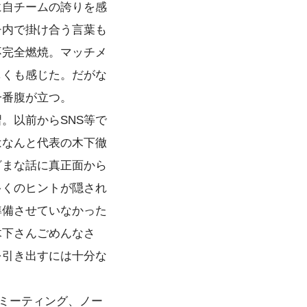
に自チームの誇りを感
チ内で掛け合う言葉も
不完全燃焼。マッチメ
しくも感じた。だがな
一番腹が立つ。
。以前からSNS等で
はなんと代表の木下徹
ざまな話に真正面から
多くのヒントが隠され
準備させていなかった
木下さんごめんなさ
を引き出すには十分な
ミーティング、ノー