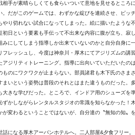
戦相手が素晴らしくても食らいついて意地を見せるところ
い。だがこのゲームでは、わずかな綻びを連続させ、ピッ
もやり切れない試合になってしまった。絵に描いたような
征初日という要素も手伝って不出来な内容に腹が立ち、寂
組みにしてしまう指導しか出来ていないのかと自分自身に
リフレッシュし、今度は神奈川・厚木にてアジリズムの講習
たアジリティトレーニング。指導に出向いていただいたの
のものにワクワクが止まらない。部員諸君も木下氏のさま
すまいという姿勢は普段のそれとはまた違うものだった。
も大きな学びだった。ところで、インドア用のシューズを
恥ずかしながらレンタルスタジオの常識を知らなかった！
かが変わるということではないが、自分達の〝無知の知〟
世話になる厚木アーバンホテルへ。二人部屋&夕食フリー。