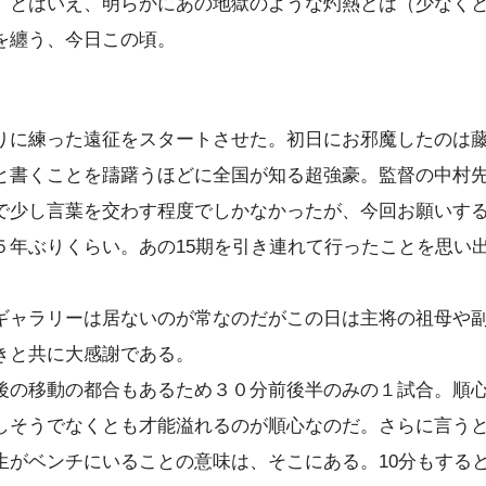
。とはいえ、明らかにあの地獄のような灼熱とは（少なく
を纏う、今日この頃。
。
りに練った遠征をスタートさせた。初日にお邪魔したのは
と書くことを躊躇うほどに全国が知る超強豪。監督の中村
で少し言葉を交わす程度でしかなかったが、今回お願いす
５年ぶりくらい。あの15期を引き連れて行ったことを思い出
ギャラリーは居ないのが常なのだがこの日は主将の祖母や
きと共に大感謝である。
後の移動の都合もあるため３０分前後半のみの１試合。順
しそうでなくとも才能溢れるのが順心なのだ。さらに言う
生がベンチにいることの意味は、そこにある。10分もする