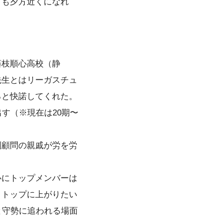
とも夕方近くになれ
藤枝順心高校（静
先生とはリーガスチュ
ると快諾してくれた。
す（※現在は20期〜
副顧問の親戚が労を労
心にトップメンバーは
とトップに上がりたい
と守勢に追われる場面