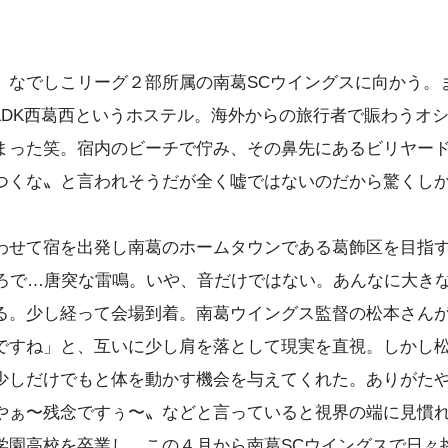
。なでしこリーグ２部所属の南葛SCウイングスに向かう。
LDK西葛西というホステル。海外からの旅行者で賑わうオ
まった笑。宿内のビーチで佇み、その鼻先にあるビリヤー
つくな〟と言われそうだが全く嘘ではないのだから驚くし
わせて宿を出発し南葛のホームタウンである葛飾区を目指
ころで…唐突な雷鳴。いや、音だけではない。あんなに大き
る。少し経って会場到着。南葛ウイングス監督の松本さん
ですね」と、互いに少し肩を落として現実を直視。しかし
少しだけでもと体を動かす機会を与えてくれた。ありがた
やぁ〜残念ですぅ〜〟などと言っていると視界の端に見慣
学園高校を卒業し、この４月から南葛SCウイングスで日々