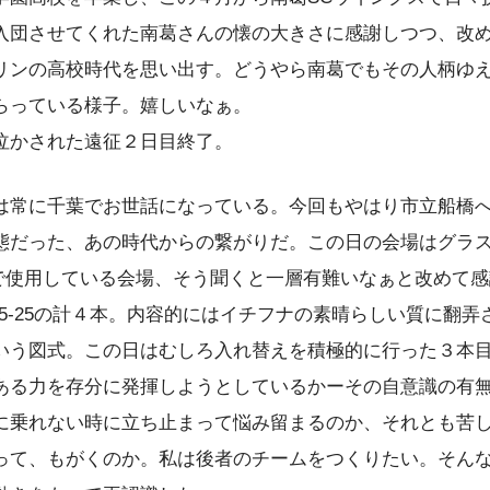
入団させてくれた南葛さんの懐の大きさに感謝しつつ、改
リンの高校時代を思い出す。どうやら南葛でもその人柄ゆ
らっている様子。嬉しいなぁ。
泣かされた遠征２日目終了。
は常に千葉でお世話になっている。今回もやはり市立船橋
態だった、あの時代からの繋がりだ。この日の会場はグラ
グで使用している会場、そう聞くと一層有難いなぁと改めて
0-25-25の計４本。内容的にはイチフナの素晴らしい質に翻
いう図式。この日はむしろ入れ替えを積極的に行った３本
ある力を存分に発揮しようとしているかーその自意識の有
に乗れない時に立ち止まって悩み留まるのか、それとも苦
って、もがくのか。私は後者のチームをつくりたい。そん