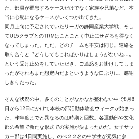
た。部員が罹患するケースだけでなく家族や兄弟など、本
当に心配になるケースがいくつか出てきた。
同月上旬に予定されていたリーガの静岡産業大学戦、そし
てU15クラブとのTRMはことごとく中止にせざるを得なく
なってしまった。ただ、どのチームも不安は同じ。連絡を
取り合うと〝どうしてもこればかりはしょうがないね…〟
という受け止めをしていただき、ご迷惑をお掛けしてしま
ったがそれもまた想定内だよというような口ぶりに、感謝
しきりだった。
そんな状況の中、多くのことがなかなか整わない中で8月8
日から12日にかけて本校の部活動体験会ウィークが始まっ
た。昨年度までと異なるのは時期と回数。各運動部や文化
部の希望で新たな形式での実施が決まったのだ。女子サッ
カー部は4日間実施し、のべ２２名の中学生が元気に参