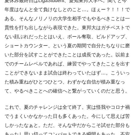
夏休み最終日はLigaStudent、愛知東邦大学へ。聞くと今
年度はなんと全て負けなしとのこと…。ほぇー？！！！で
ある。そんなノリノリの大学生相手でもやるべきことは一
貫性を打ち出しながら表現できた。東邦大はガチベストで
ない顔ぶれだったとはいえ、ボール奪取、ビルドアップ、
ショートカウンター、という夏の期間で自分たちなりに磨
いた部分を試すことができたことは成長であった。以前ま
でのチームレベルであれば、練習でやってきたことを出す
ことができないまま試合は終わっていたはず…。こういっ
た積み重ねがひとつひとつ、わずかな自信が積み重なっ
て、やるべきことへの確信へと繋がっていくのだと思う。
これで、夏のチャレンジは全て終了。実は怪我やコロナ禍
でうまくいかなかった日も多くあった。今にして思えば苦
しかったなぁと。ただ、そんな中だからこそ試せた部分も
あったし思い切ってコンバートできる瞬間もあった。不安