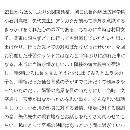
23日からは久しぶりの関東遠征。初日の目的地は広尾学園
小石川高校。矢代先生はアンガクが初めて県外を意識する
きっかけをくれた心の師匠である。ちなみに当時は村田女
子。関東に限らずどこに行っても対戦していただいた思い
出ばかり。行った先々での対戦ばかりだったせいか、今回
お邪魔した練習グランドにはなんと12年ぶりに訪れた事に
なる。本当に当時が懐かしい…！隣接の短大校舎で宿泊
し、朝6時ごろに目を覚まそうと外に出てみるとムラタの
子と、同宿だった仙台育英の子がすでに汗だくで朝練をや
っていたのだ…。衝撃の光景を目の当たりにし、当時、文
字通り、言葉が出なかったのを思い出す。そんな思い出話
をしつつ、小石川の部員に対する愛情、環境に対する感謝
の念、矢代先生の現在地などお話しをたくさん伺わせても
らい、私にとって至福の時間はあっという間に過ぎていっ