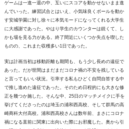
ゲームは一進一退の中、互いにスコアを動かせないまま進
んでいった。練習試合とはいえ、小気味良くボールを動か
す安城学園に対し徐々に本気モードになってくれる大学生
に大感謝であった。やはり学生のカウンターは鋭くて、し
かも場を見る力がある。終了間近にいくつか失点を喫した
ものの、これまた収穫多い1日であった。
実は計画当初は移動距離も期間も、もう少し長めの遠征で
あった。だが世間はまだまだコロナ禍の不安を残している
と言ってもいい状況。引率する私もひどく自問自答する中
で推し進めた遠征であった。そのため日程的にも大きな修
正を幾つか施した。そんな中、25日のマッチメイクに手を
挙げてくださったのは埼玉の浦和西高校、そして群馬の高
崎商科大付高校。浦和西高校さんは数年前、まさにコロナ
禍になる直前に関東に出向いた際にお邪魔した。奥から引