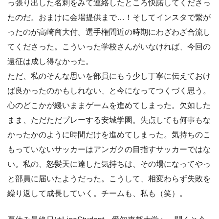
っ張り出した名刺をみて連絡したところ快諾してくださっ
たのだ。おまけに会場提供まで…！そしてインスタで繋が
ったのが高崎商大付。選手権間近の時期にわざわざ合流し
てくださった。こういった学校さんがいなければ、今回の
遠征は成し得なかった。
ただ、私のそんな思いを部員にもう少し丁寧に伝えておけ
ば良かったのかもしれない、と今になってつくづく思う。
心のどこかが緩いままゲームを進めてしまった。欠如した
まま、ただただプレーする安城学園。失点しても何事もな
かったかのように時間だけを進めてしまった。気持ちのこ
もっていないサッカーはアンガクの目指すサッカーではな
い。私の、怒髪天に達した気持ちは、その場になってやっ
と部員に届いたようだった。こうして、相変わらず失敗を
繰り返して成長していく。チームも、私も（笑）。